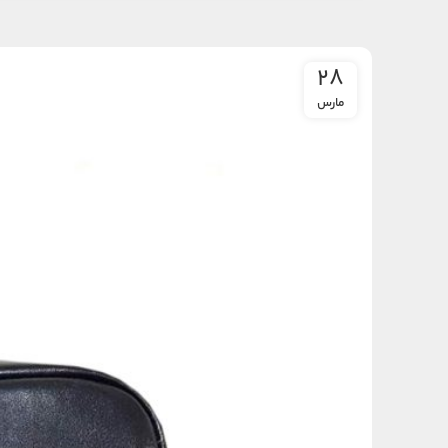
28
مارس