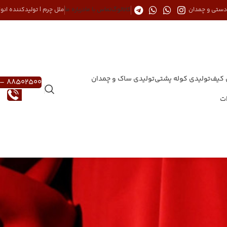
 دستی و چمدان
کاتالوگ
تماس با ما
درباره ما
ملل چرم | تولیدکننده ان
 کیف
تولیدی کوله پشتی
تولیدی ساک و چمدان
88502500 – 021
ات