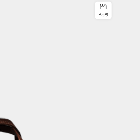
31
ژانویه