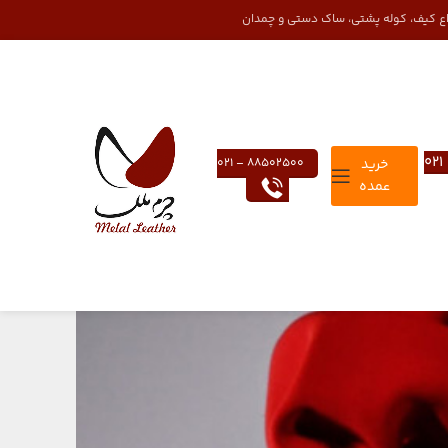
واع کیف، کوله پشتی، ساک دستی و چمدان
خرید
88502500 – 021
عمده