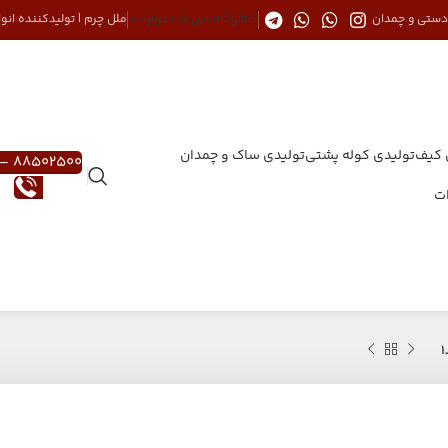
 دستی و چمدان
کاتالوگ
تماس با ما
درباره ما
ملل چرم | تولیدکننده ان
 کیف
تولیدی کوله پشتی
تولیدی ساک و چمدان
88502500 – 021
ات