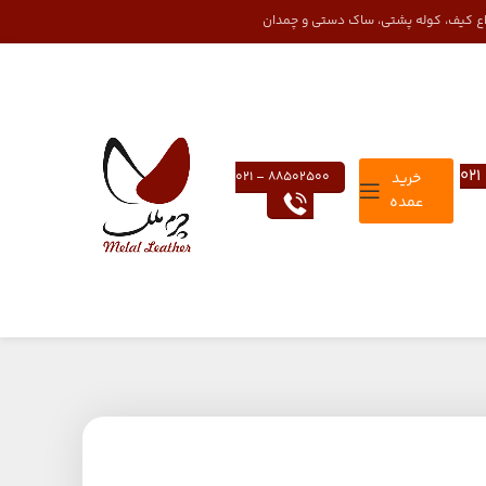
واع کیف، کوله پشتی، ساک دستی و چمدان
خرید
88502500 – 021
عمده