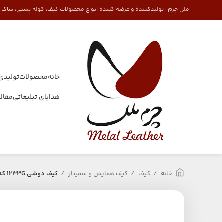
ملل چرم | تولیدکننده و عرضه کننده انواع محصولات کیف، کوله پشتی، ساک
خانه
محصولات
تولیدی
هدایای تبلیغاتی
مقال
خانه
کیف
کیف همایش و سمینار
کیف دوشی 1233G کد1