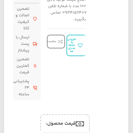
100 عدد با شماره تلفن
تضمین
09124152407 تماس
اصالت و
بگیرید.
کیفیت
کالا
ارسال با
افزودن
مقایسه
به
پست
علاقه
مندی
پیشتاز
ها
تضمین
کمترین
قیمت
پشتیبانی
۲۴
ساعته
قیمت محصول:​