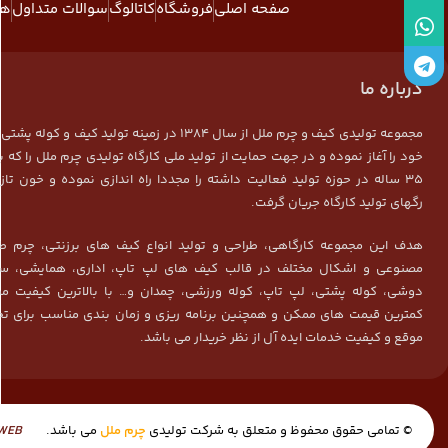
صفحه اصلی
فروشگاه
کاتالوگ
سوالات متداول
هم
درباره ما
مجموعه تولیدی کیف و چرم ملل از سال 1384 در زمینه تولید کیف و ک
خود را آغاز نموده و در جهت حمایت از تولید ملی کارگاه تولیدی چرم ملل را که ب
35 ساله در حوزه تولید فعالیت داشته را مجددا راه اندازی نموده و خون تاز
رگهای تولید کارگاه جریان گرفت.
هدف این مجموعه کارگاهی، طراحی و تولید انواع کیف های برزنتی، چرم ط
مصنوعی و اشکال مختلف در قالب کیف های لپ تاپ، اداری، همایشی، سم
دوشی، کوله پشتی، لپ تاپ، کوله ورزشی، چمدان و… با بالاترین کیفیت م
کمترین قیمت های ممکن و همچنین برنامه ریزی و زمان بندی مناسب برای تح
موقع و کیفیت خدمات ایده آل از نظر خریدار می باشد.
© تمامی حقوق محفوظ و متعلق به شرکت تولیدی
چرم ملل
می باشد.
WEB