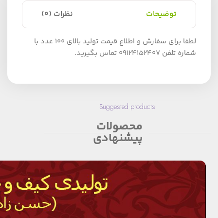
توضیحات
نظرات (0)
لطفا برای سفارش و اطلاع قیمت تولید بالای 100 عدد با
شماره تلفن 09124152407 تماس بگیرید.
Suggested products
محصولات
پیشنهادی