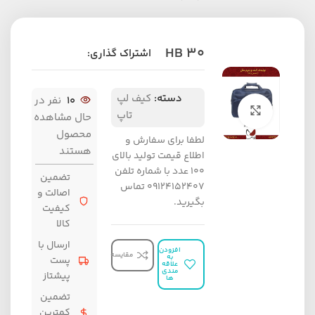
HB 30
اشتراک گذاری:
دسته:
کیف لپ
10
نفر در
برای بزرگنمایی کلیک کنید
تاپ
حال مشاهده
محصول
لطفا برای سفارش و
هستند
اطلاع قیمت تولید بالای
100 عدد با شماره تلفن
تضمین
09124152407 تماس
اصالت و
بگیرید.
کیفیت
کالا
ارسال با
افزودن
مقایسه
به
پست
علاقه
مندی
پیشتاز
ها
تضمین
کمترین