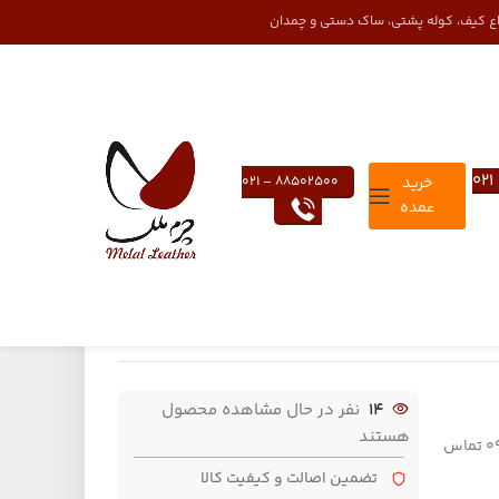
واع کیف، کوله پشتی، ساک دستی و چمدان
خرید
88502500 – 021
عمده
14
نفر در حال مشاهده محصول
هستند
لطفا برای سفارش و اطلاع قیمت تولید بالای 100 عدد با شماره تلفن 09124152407 تماس
تضمین اصالت و کیفیت کالا