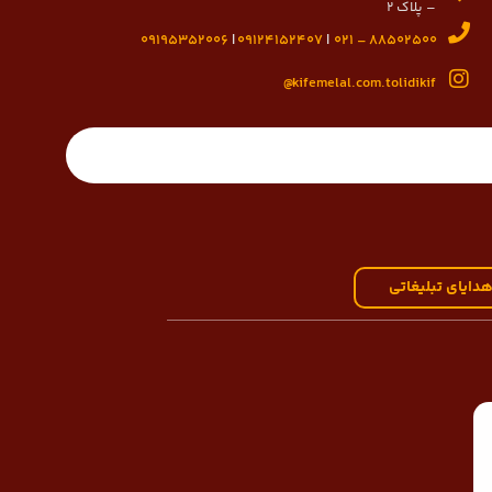
– پلاک 2
09195352006
|
09124152407
|
88502500 – 021
kifemelal.com.tolidikif@
دایای تبلیغاتی