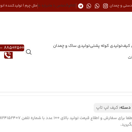
 دستی و چمدان
کاتالوگ
تماس با ما
درباره ما
ملل چرم | تولیدکننده ان
 کیف
تولیدی کوله پشتی
تولیدی ساک و چمدان
88502500 – 021
ات
CAT HB 5
اشتراک گذاری:
دسته:
کیف لپ تاپ
گیرید.