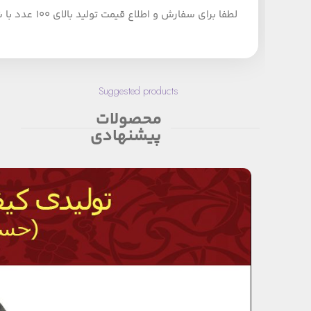
لطفا برای سفارش و اطلاع قیمت تولید بالای 100 عدد با شماره تلفن 09124152407 تماس بگیرید.
Suggested products
محصولات
پیشنهادی