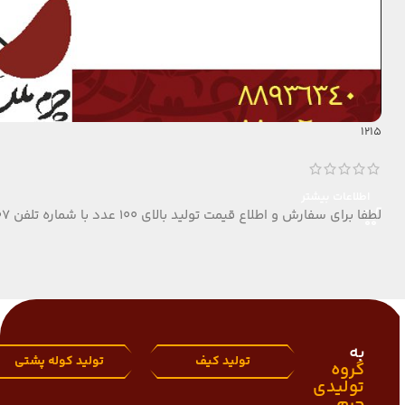
1215
اطلاعات بیشتر
لطفا برای سفارش و اطلاع قیمت تولید بالای 100 عدد با شماره تلفن 09124152407 تماس بگیرید.
به
تولید کیف
تولید کوله پشتی
گروه
تولیدی
چرم