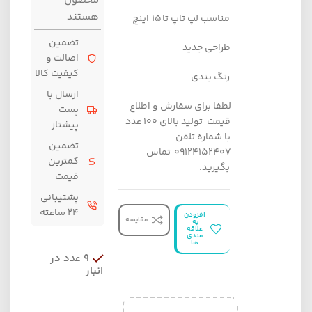
محصول
هستند
مناسب لپ تاپ تا 15 اینچ
تضمین
طراحی جدید
اصالت و
کیفیت کالا
رنگ بندی
ارسال با
لطفا برای سفارش و اطلاع
پست
قیمت تولید بالای 100 عدد
پیشتاز
با شماره تلفن
تضمین
09124152407 تماس
کمترین
بگیرید.
قیمت
پشتیبانی
۲۴ ساعته
افزودن
مقایسه
به
علاقه
مندی
ها
9 عدد در
انبار