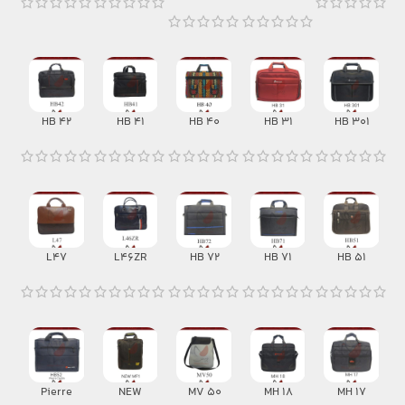
HB 42
HB 41
HB 40
HB 31
HB 301
L47
L46ZR
HB 72
HB 71
HB 51
Pierre
NEW
MV 50
MH 18
MH 17