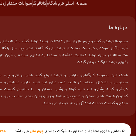
صفحه اصلی
فروشگاه
کاتالوگ
سوالات متداول
هم
درباره ما
مجموعه تولیدی کیف و چرم ملل از سال 1384 در زمینه تولید کیف و ک
خود را آغاز نموده و در جهت حمایت از تولید ملی کارگاه تولیدی چرم ملل را که ب
35 ساله در حوزه تولید فعالیت داشته را مجددا راه اندازی نموده و خون تاز
رگهای تولید کارگاه جریان گرفت.
هدف این مجموعه کارگاهی، طراحی و تولید انواع کیف های برزنتی، چرم ط
مصنوعی و اشکال مختلف در قالب کیف های لپ تاپ، اداری، همایشی، سم
دوشی، کوله پشتی، لپ تاپ، کوله ورزشی، چمدان و… با بالاترین کیفیت م
کمترین قیمت های ممکن و همچنین برنامه ریزی و زمان بندی مناسب برای تح
موقع و کیفیت خدمات ایده آل از نظر خریدار می باشد.
© تمامی حقوق محفوظ و متعلق به شرکت تولیدی
چرم ملل
می باشد.
WEB