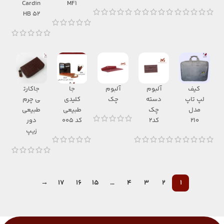
Cardin
MF1
HB 52
کیف
آلبوم
آلبوم
جا
جاکارت
لپ تاپ
دسته
چک
کلیدی
ی چرم
مدل
چک
طبیعی
طبیعی
210
کد2
کد 005
دور
زیپ
→
17
16
15
…
4
3
2
1