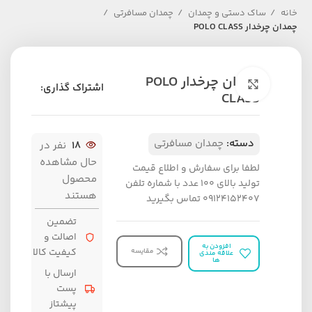
خانه
ساک دستی و چمدان
چمدان مسافرتی
چمدان چرخدار POLO CLASS
چمدان چرخدار POLO
برای بزرگنمایی کلیک کنید
اشتراک گذاری:
CLASS
دسته:
چمدان مسافرتی
18
نفر در
حال مشاهده
لطفا برای سفارش و اطلاع قیمت
محصول
تولید بالای 100 عدد با شماره تلفن
هستند
09124152407 تماس بگیرید
تضمین
اصالت و
افزودن به
کیفیت کالا
مقایسه
علاقه مندی
ها
ارسال با
پست
پیشتاز