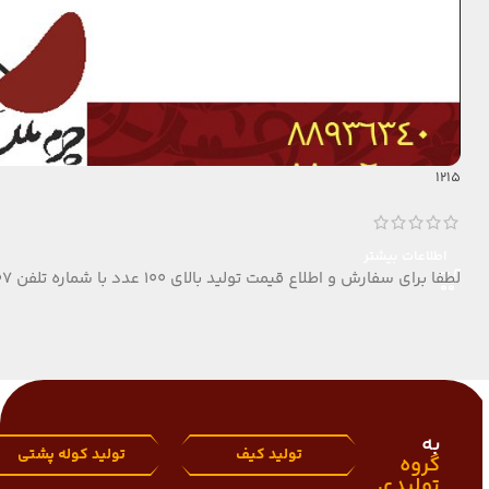
1215
اطلاعات بیشتر
لطفا برای سفارش و اطلاع قیمت تولید بالای 100 عدد با شماره تلفن 09124152407 تماس بگیرید.
به
تولید کیف
تولید کوله پشتی
گروه
تولیدی