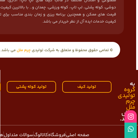
مصنوعی و اشکال مختلف در قالب کیف های لپ تاپ، اداری، هما
دوشی، کوله پشتی، لپ تاپ، کوله ورزشی، چمدان و… با بالاترین کیفیت
قیمت های ممکن و همچنین برنامه ریزی و زمان بندی مناسب برای ت
کیفیت خدمات ایده آل از نظر خریدار می باشد.
© تمامی حقوق محفوظ و متعلق به شرکت تولیدی
چرم ملل
می باشد.
به
تولید کیف
تولید کوله پشتی
گروه
تولیدی
چرم
ملل
خوش
آمدید.
صفحه اصلی
فروشگاه
کاتالوگ
سوالات متداول
هم