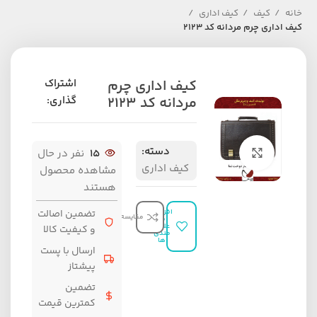
خانه
کیف
کیف اداری
کیف اداری چرم مردانه کد 2123
کیف اداری چرم
اشتراک
مردانه کد 2123
گذاری:
دسته:
برای بزرگنمایی کلیک کنید
15
نفر در حال
کیف اداری
مشاهده محصول
هستند
افزودن
تضمین اصالت
مقایسه
به
علاقه
و کیفیت کالا
مندی
ها
ارسال با پست
پیشتاز
تضمین
کمترین قیمت