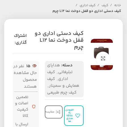
خانه
کیف
کیف اداری
کیف دستی اداری دو قفل دوخت نما L12 چرم
کیف دستی اداری دو
اشتراک
قفل دوخت نما L12
گذاری:
چرم
برای بزرگنمایی کلیک کنید
دسته:
هدایای
15
نفر در
تبلیغاتی
,
کیف
حال مشاهده
اداری
,
کیف
محصول
همایش و سمینار
,
هستند
کیف چرم طبیعی
تضمین
اصالت و
کیفیت
افزودن
مقایسه
به
کالا
علاقه
مندی
ها
ارسال با