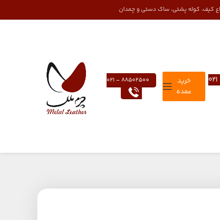
واع کیف، کوله پشتی، ساک دستی و چمدان
خرید
88502500 – 021
عمده