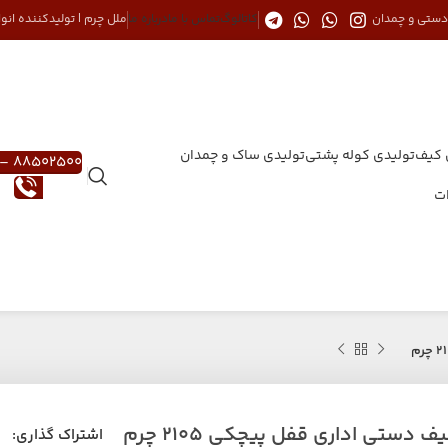
 دستی و چمدان
کاتالوگ
تماس با ما
درباره ما
ملل چرم | تولیدکننده ان
 کیف
تولیدی کوله پشتی
تولیدی ساک و چمدان
88502500 – 021
ات
ف دستی اداری قفل پیچکی 2105 چرم
اشتراک گذاری: