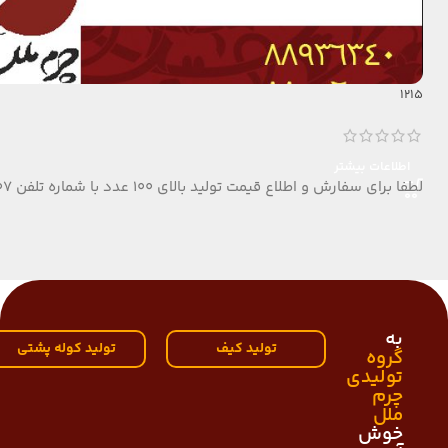
1215
اطلاعات بیشتر
لطفا برای سفارش و اطلاع قیمت تولید بالای 100 عدد با شماره تلفن 09124152407 تماس بگیرید.
به
تولید کیف
تولید کوله پشتی
گروه
تولیدی
چرم
ملل
خوش