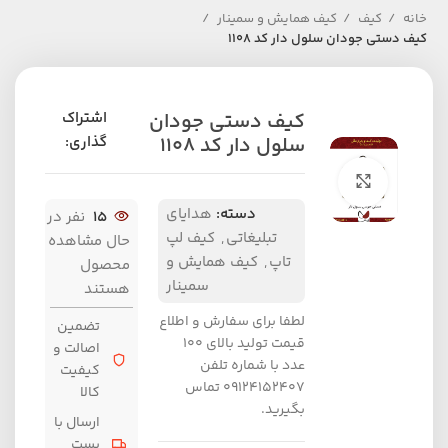
خانه
کیف
کیف همایش و سمینار
کیف دستی جودان سلول دار کد 1108
کیف دستی جودان
اشتراک
سلول دار کد 1108
گذاری:
برای بزرگنمایی کلیک کنید
دسته:
هدایای
15
نفر در
تبلیغاتی
,
کیف لپ
حال مشاهده
تاپ
,
کیف همایش و
محصول
سمینار
هستند
لطفا برای سفارش و اطلاع
تضمین
قیمت تولید بالای 100
اصالت و
عدد با شماره تلفن
کیفیت
09124152407 تماس
کالا
بگیرید.
ارسال با
پست