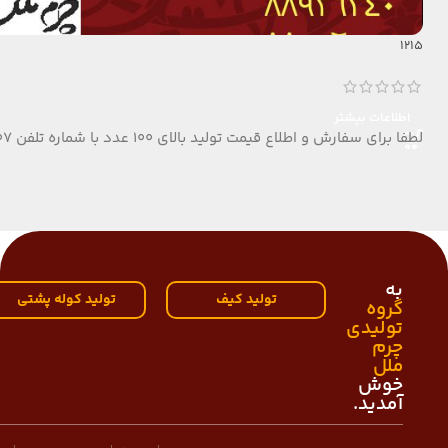
1215
اطلاعات بیشتر
لطفا برای سفارش و اطلاع قیمت تولید بالای 100 عدد با شماره تلفن 09124152407 تماس بگیرید.
به
تولید کیف
تولید کوله پشتی
گروه
تولیدی
چرم
ملل
خوش
آمدید.