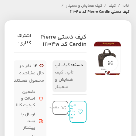
خانه
کیف
کیف همایش و سمینار
کیف دستی Pierre Cardin کد 11104w
کیف دستی Pierre
اشتراک
Cardin کد 11104w
گذاری:
برای بزرگنمایی کلیک کنید
دسته:
کیف لپ
12
نفر در
تاپ
,
کیف
حال مشاهده
همایش و
محصول هستند
سمینار
تضمین
اصالت و
کیفیت کالا
افزودن
مقایسه
به
علاقه
ارسال با
مندی
ها
پست
پیشتاز