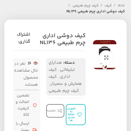
خانه
کیف
کیف چرم طبیعی
کیف دوشی اداری چرم طبیعی NL136
کیف دوشی اداری
اشتراک
چرم طبیعی NL136
گذاری:
برای بزرگنمایی کلیک کنید
دسته:
هدایای
16
نفر در
تبلیغاتی
,
کیف
حال مشاهده
اداری
,
کیف
محصول
همایش و سمینار
,
هستند
کیف چرم طبیعی
تضمین
اصالت و
کیفیت
افزودن
مقایسه
به
کالا
علاقه
مندی
ها
ارسال با
پست