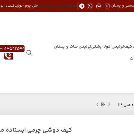
 دستی و چمدان
کاتالوگ
تماس با ما
درباره ما
ملل چرم | تولیدکننده ان
 کیف
تولیدی کوله پشتی
تولیدی ساک و چمدان
88502500 – 021
ات
دل 119
کیف دوشی چرمی ایستاده مدل 