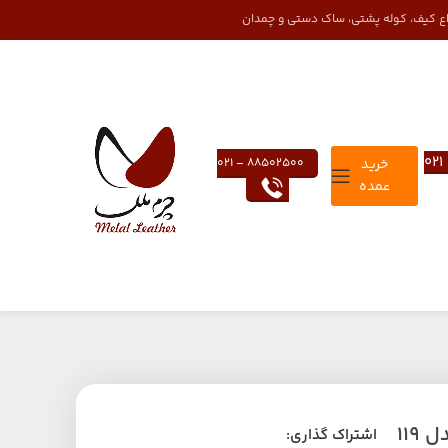
واع کیف، کوله پشتی، ساک دستی و چمدان
خرید
88502500 – 021
عمده
119
اشتراک گذاری: