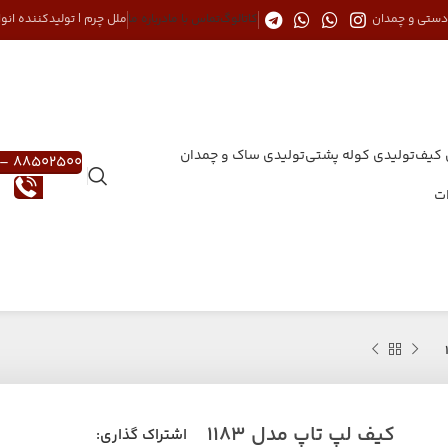
 دستی و چمدان
کاتالوگ
تماس با ما
درباره ما
ملل چرم | تولیدکننده ان
 کیف
تولیدی کوله پشتی
تولیدی ساک و چمدان
88502500 – 021
ات
کیف لپ تاپ مدل 1183
اشتراک گذاری: