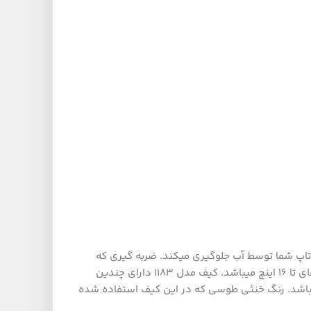
پ شما توسط آب جلوگیری میکند. ضربه گیری که
درون این کیف لپ تاپ طراحی شده است، لپتاپ را در مقابل ضربات احتمالی حفظ میکند. محافظ طراحی شده مناسب برای لپتاپ های تا 16 اینچ میباشد. کیف مدل 1183 دارای چندین
باشد. رنگ خنثی طوسی که در این کیف استفاده شده