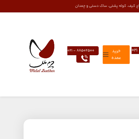
واع کیف، کوله پشتی، ساک دستی و چمدان
خرید
88502500 – 021
عمده