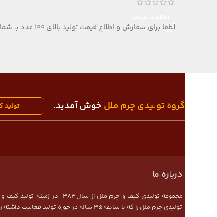
اطلاعات بیشتر
لطفا برای سفارش و اطلاع قیمت تولید بالای 100 عدد با شماره تلفن 09124152407 تماس بگیرید.
به
گروه تولیدی چرم ملل
خوش آمدید.
تولید ک
درباره ما
مجموعه تولیدی کیف و چرم ملل از 
تولیدی چرم ملل را که با سابقه 35 ساله در حوزه تولید فعالیت داشته را مجددا راه اندازی نموده و خون تازه ای در رگهای تولید کارگاه جریان گرفت.