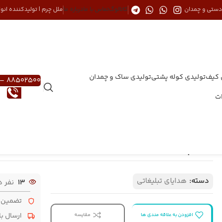
 دستی و چمدان
کاتالوگ
تماس با ما
درباره ما
ملل چرم | تولیدکننده ان
 کیف
تولیدی کوله پشتی
تولیدی ساک و چمدان
88502500 – 021
ات
-PS29
کیف پاستورتی جلو آلوم مصنوعی اعلا کد 1-PS29
ا
دسته:
هدایای تبلیغاتی
13
نفر 
تضمین ا
ارسال ب
افزودن به علاقه مندی ها
مقایسه