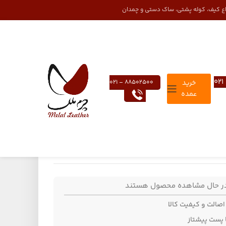
واع کیف، کوله پشتی، ساک دستی و چمدان
خرید
88502500 – 021
عمده
شتراک گذاری:
در حال مشاهده محصول هستند
صالت و کیفیت کالا
ا پست پیشتاز