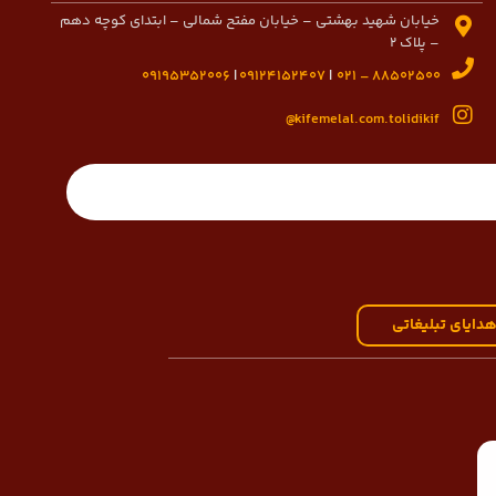
خیابان شهید بهشتی – خیابان مفتح شمالی – ابتدای کوچه دهم
– پلاک 2
09195352006
|
09124152407
|
88502500 – 021
kifemelal.com.tolidikif@
دایای تبلیغاتی