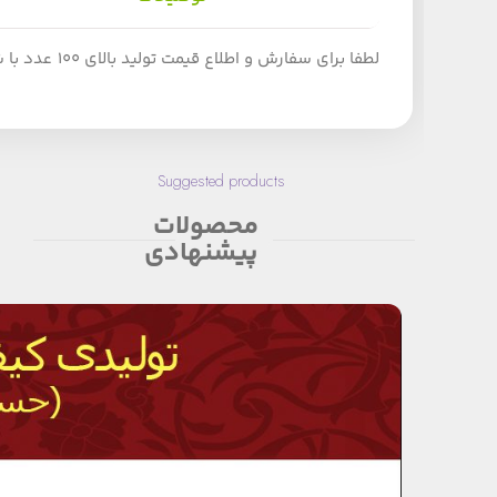
لطفا برای سفارش و اطلاع قیمت تولید بالای 100 عدد با شماره تلفن 09124152407 تماس بگیرید.
Suggested products
محصولات
پیشنهادی